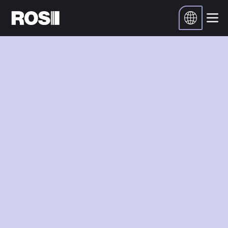
Inicio
Carreras
Posiciones abiertas
Postularse para el puesto